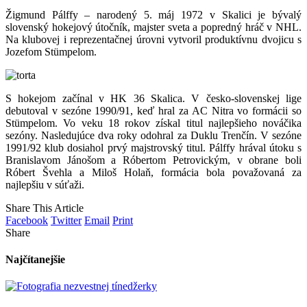
Žigmund Pálffy – narodený 5. máj 1972 v Skalici je bývalý
slovenský hokejový útočník, majster sveta a popredný hráč v NHL.
Na klubovej i reprezentačnej úrovni vytvoril produktívnu dvojicu s
Jozefom Stümpelom.
S hokejom začínal v HK 36 Skalica. V česko-slovenskej lige
debutoval v sezóne 1990/91, keď hral za AC Nitra vo formácii so
Stümpelom. Vo veku 18 rokov získal titul najlepšieho nováčika
sezóny. Nasledujúce dva roky odohral za Duklu Trenčín. V sezóne
1991/92 klub dosiahol prvý majstrovský titul. Pálffy hrával útoku s
Branislavom Jánošom a Róbertom Petrovickým, v obrane boli
Róbert Švehla a Miloš Holaň, formácia bola považovaná za
najlepšiu v súťaži.
Share This Article
Facebook
Twitter
Email
Print
Share
Najčítanejšie