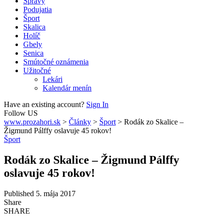
Správy
Podujatia
Šport
Skalica
Holíč
Gbely
Senica
Smútočné oznámenia
Užitočné
Lekári
Kalendár menín
Have an existing account?
Sign In
Follow US
www.prozahori.sk
>
Články
>
Šport
>
Rodák zo Skalice –
Žigmund Pálffy oslavuje 45 rokov!
Šport
Rodák zo Skalice – Žigmund Pálffy
oslavuje 45 rokov!
Published 5. mája 2017
Share
SHARE