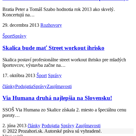
Bratia Peter a Tomáš Szabo hodnotia rok 2013 ako skvelý.
Koncertujú na
…
29. decembra 2013
Rozhovory
Šport
Správy
Skalica bude mať Street workout ihrisko
Skalica postaví profesionálne street workout ihrisko pre mladých
športovcov, výstavba začne na
…
17. októbra 2013
Šport
Správy
články
Podujatia
Správy
Zaujímavosti
Via Humana druhá najlepšia na Slovensku!
SSOŠ Via Humana zo Skalice získala 2. miesto a špeciálnu cenu
poroty
…
2. júna 2013
články
Podujatia
Správy
Zaujímavosti
© 2022 Prozahori.sk. Autorské práva sú vyhradené.