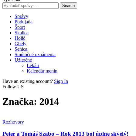
Správy
Podujatia
Šport
Skalica
Holíč
Gbely
Senica
Smútočné oznámenia
Užitočné
Lekári
Kalendár menín
Have an existing account?
Sign In
Follow US
Značka:
2014
Rozhovory
Peter a Tomáš Szabo – Rok 2013 bol úplne skvelý!