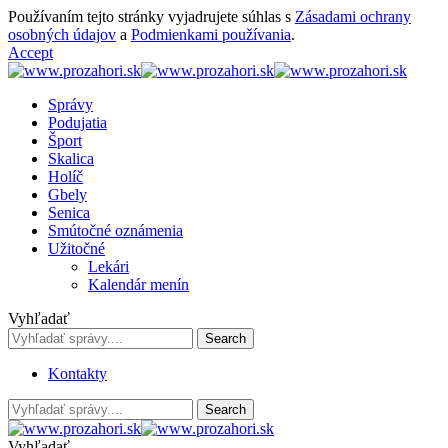
Používaním tejto stránky vyjadrujete súhlas s
Zásadami ochrany
osobných údajov
a
Podmienkami používania
.
Accept
Správy
Podujatia
Šport
Skalica
Holíč
Gbely
Senica
Smútočné oznámenia
Užitočné
Lekári
Kalendár menín
Vyhľadať
Kontakty
Vyhľadať