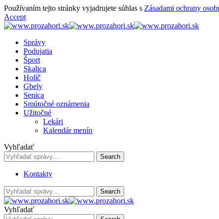
Používaním tejto stránky vyjadrujete súhlas s
Zásadami ochrany osob
Accept
Správy
Podujatia
Šport
Skalica
Holíč
Gbely
Senica
Smútočné oznámenia
Užitočné
Lekári
Kalendár menín
Vyhľadať
Kontakty
Vyhľadať