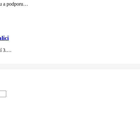
vu a podporu
…
lici
í 3.
…