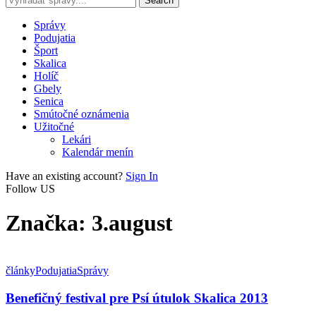
Správy
Podujatia
Šport
Skalica
Holíč
Gbely
Senica
Smútočné oznámenia
Užitočné
Lekári
Kalendár menín
Have an existing account?
Sign In
Follow US
Značka:
3.august
články
Podujatia
Správy
Benefičný festival pre Psí útulok Skalica 2013