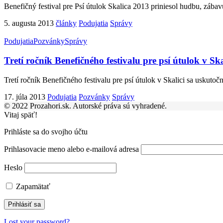
Benefičný festival pre Psí útulok Skalica 2013 priniesol hudbu, zába
5. augusta 2013
články
Podujatia
Správy
Podujatia
Pozvánky
Správy
Tretí ročník Benefičného festivalu pre psí útulok v Ska
Tretí ročník Benefičného festivalu pre psí útulok v Skalici sa uskutočn
17. júla 2013
Podujatia
Pozvánky
Správy
© 2022 Prozahori.sk. Autorské práva sú vyhradené.
Vitaj späť!
Prihláste sa do svojho účtu
Prihlasovacie meno alebo e-mailová adresa
Heslo
Zapamätať
Lost your password?