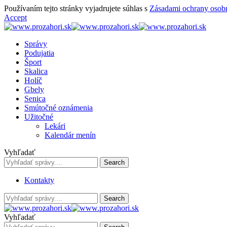
Používaním tejto stránky vyjadrujete súhlas s
Zásadami ochrany osob
Accept
Správy
Podujatia
Šport
Skalica
Holíč
Gbely
Senica
Smútočné oznámenia
Užitočné
Lekári
Kalendár menín
Vyhľadať
Kontakty
Vyhľadať