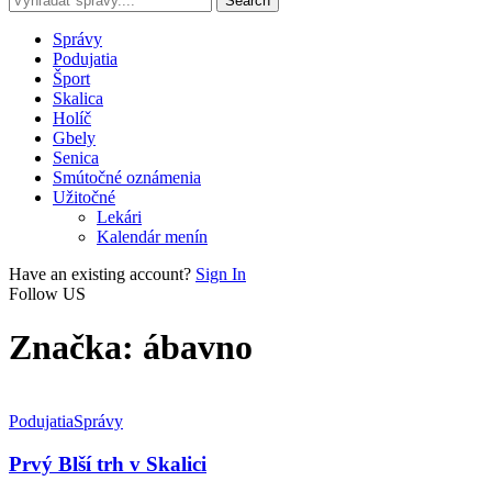
Správy
Podujatia
Šport
Skalica
Holíč
Gbely
Senica
Smútočné oznámenia
Užitočné
Lekári
Kalendár menín
Have an existing account?
Sign In
Follow US
Značka:
ábavno
Podujatia
Správy
Prvý Blší trh v Skalici