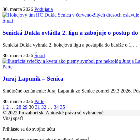
30. marca 2026
Podujatia
Šport
Senická Dukla ovládla 2. ligu a zabojuje o postup do 
Senická Dukla vyhrala 2. hokejovú ligu a postúpila do baráže o 1.
…
30. marca 2026
Šport
Parte
Juraj Lapuník – Senica
Smútočné oznámenie: Juraj Lapuník zo Senice zomrel 29.3.2026. Pos
30. marca 2026
Parte
1
2
…
28
29
30
31
32
…
34
35
© 2022 Prozahori.sk. Autorské práva sú vyhradené.
Vitaj späť!
Prihláste sa do svojho účtu
Prihlasovacie meno alebo e-mailová adresa