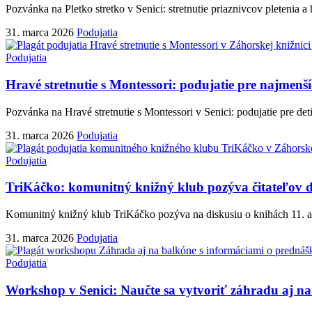
Pozvánka na Pletko stretko v Senici: stretnutie priaznivcov pletenia a
31. marca 2026
Podujatia
Podujatia
Hravé stretnutie s Montessori: podujatie pre najmenší
Pozvánka na Hravé stretnutie s Montessori v Senici: podujatie pre det
31. marca 2026
Podujatia
Podujatia
TriKáčko: komunitný knižný klub pozýva čitateľov do
Komunitný knižný klub TriKáčko pozýva na diskusiu o knihách 11. ap
31. marca 2026
Podujatia
Podujatia
Workshop v Senici: Naučte sa vytvoriť záhradu aj n