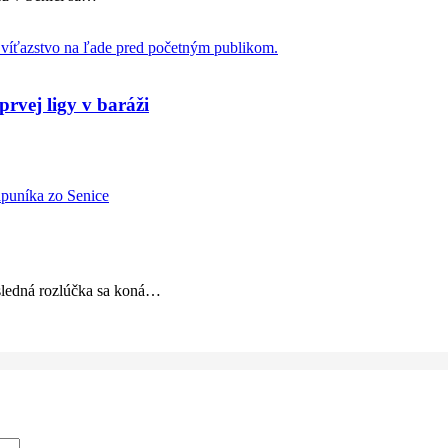
prvej ligy v baráži
ledná rozlúčka sa koná
…