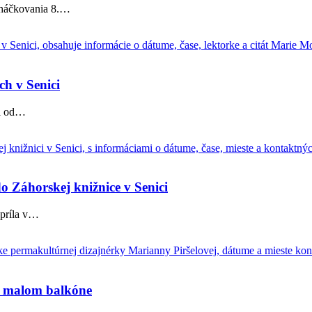
 háčkovania 8.
…
ch v Senici
i od
…
 Záhorskej knižnice v Senici
ríla v
…
a malom balkóne