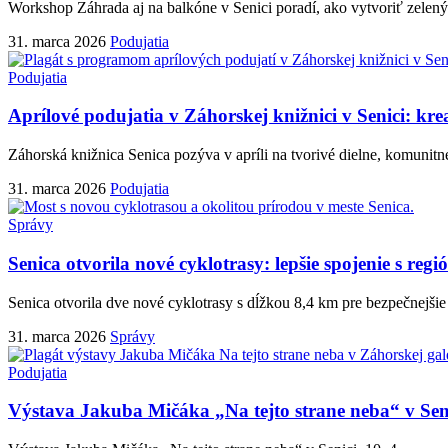
Workshop Záhrada aj na balkóne v Senici poradí, ako vytvoriť zelený 
31. marca 2026
Podujatia
Podujatia
Aprílové podujatia v Záhorskej knižnici v Senici: kre
Záhorská knižnica Senica pozýva v apríli na tvorivé dielne, komunitné
31. marca 2026
Podujatia
Správy
Senica otvorila nové cyklotrasy: lepšie spojenie s reg
Senica otvorila dve nové cyklotrasy s dĺžkou 8,4 km pre bezpečnejšie
31. marca 2026
Správy
Podujatia
Výstava Jakuba Mičáka „Na tejto strane neba“ v Seni