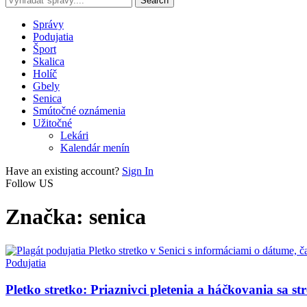
Správy
Podujatia
Šport
Skalica
Holíč
Gbely
Senica
Smútočné oznámenia
Užitočné
Lekári
Kalendár menín
Have an existing account?
Sign In
Follow US
Značka:
senica
Podujatia
Pletko stretko: Priaznivci pletenia a háčkovania sa str