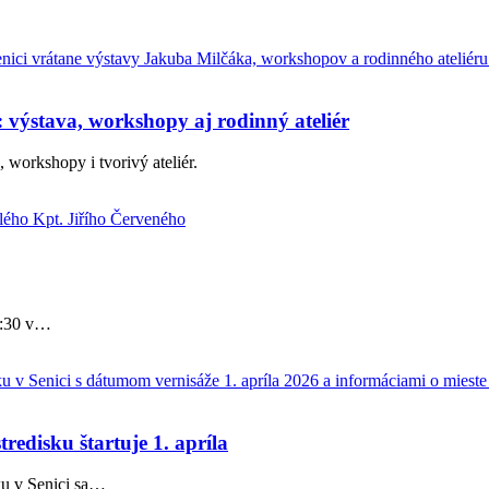
výstava, workshopy aj rodinný ateliér
workshopy i tvorivý ateliér.
:30 v
…
edisku štartuje 1. apríla
u v Senici sa
…