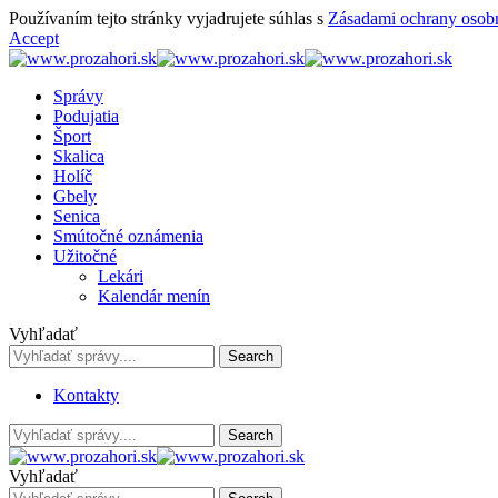
Používaním tejto stránky vyjadrujete súhlas s
Zásadami ochrany osob
Accept
Správy
Podujatia
Šport
Skalica
Holíč
Gbely
Senica
Smútočné oznámenia
Užitočné
Lekári
Kalendár menín
Vyhľadať
Kontakty
Vyhľadať