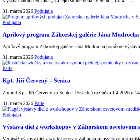
Výstava Jakuba Mičáka „Na tejto strane neba“ v Senici, 10. 4. –
…
31. marca 2026
Podujatia
Podujatia
Aprílový program Záhorskej galérie Jána Mudrocha: 
Aprílový program Záhorskej galérie Jána Mudrocha ponúkne výstavu, 
31. marca 2026
Podujatia
Parte
Kpt. Jiří Červený – Senica
Zomrel Kpt. Jiří Červený zo Senice. Posledná rozlúčka 1.4.2026 o 14
31. marca 2026
Parte
Podujatia
Výstava diel z workshopov v Záhorskom osvetovom str
Vernisáž výstavy diel z workshopov v Záhorskom osvetovom stredisk