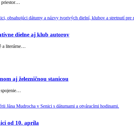
priestor
…
atívne dielne aj klub autorov
 a literárne
…
iónom aj železničnou stanicou
 spojenie
…
ci od 10. apríla