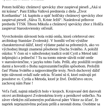
Potom holíčsky chrámový spevácky zbor zaspieval pieseň „Aká si
mi krásna“. Pani Eliška Vallová predniesla z diela „Život
Konštantína“ 14. kapitolu a opäť holíčsky chrámový spevácky zbor
zaspieval pieseň „Sláva Ti, Kriste Ježiš“. Nasledoval príhovor
predsedu TTSK Tibora Mikuša a chrámový spevácky zbor z Holíča
zaspieval Starosloviensky otčenáš.
Vyvrcholením slávnosti bola svätá omša, ktorú celebroval otec
arcibiskup Stanislav Zvolenský. V homílii veľmi výstižne
charakterizoval dážď, ktorý výdatne padal na prítomných, ako vo
východnej liturgii znamená pôsobenie Ducha Svätého. A položil
otázku: V čom sú v náboženskej tradícii svätí Cyril a Metod takí
inšpirujúci a jedineční ? Tu na tomto mieste slávili sväté omše
v staroslovienčine, v jazyku tohto ľudu. Prišli, aby poslúžili svojimi
darmi a hovorili o Bohu najzrozumiteľnejším spôsobom. Preložili
časť Písma Svätého a najposvätnejšie texty. Nech duchovný dážď
tejto slávnosti ovlaží naše srdcia. Šťastní sú tí, ktorí ostávajú pri
posolstve sv. Cyrila a Metoda, ktoré je živé. Dedičstvo otcov,
zachovaj nám Pane !
Veľa ľudí, najmä mladých bolo v krojoch. Krojované deti darovali
otcovi arcibiskupovi Zvolenskému kvety a perníkové srdiečko. Na
záver všetkým zúčastneným poďakoval páter Viktor za účasť, že
napriek nepriaznivému počasiu prišli a neostali doma. Osobitne sa