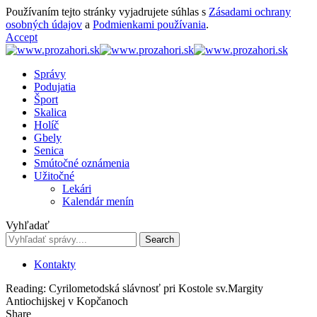
Používaním tejto stránky vyjadrujete súhlas s
Zásadami ochrany
osobných údajov
a
Podmienkami používania
.
Accept
Správy
Podujatia
Šport
Skalica
Holíč
Gbely
Senica
Smútočné oznámenia
Užitočné
Lekári
Kalendár menín
Vyhľadať
Kontakty
Reading:
Cyrilometodská slávnosť pri Kostole sv.Margity
Antiochijskej v Kopčanoch
Share