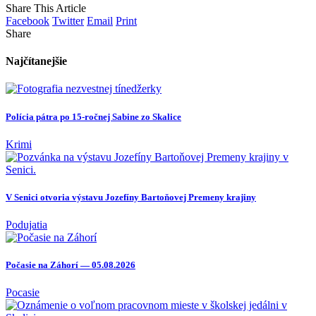
Share This Article
Facebook
Twitter
Email
Print
Share
Najčítanejšie
Polícia pátra po 15-ročnej Sabine zo Skalice
Krimi
V Senici otvoria výstavu Jozefíny Bartoňovej Premeny krajiny
Podujatia
Počasie na Záhorí — 05.08.2026
Pocasie