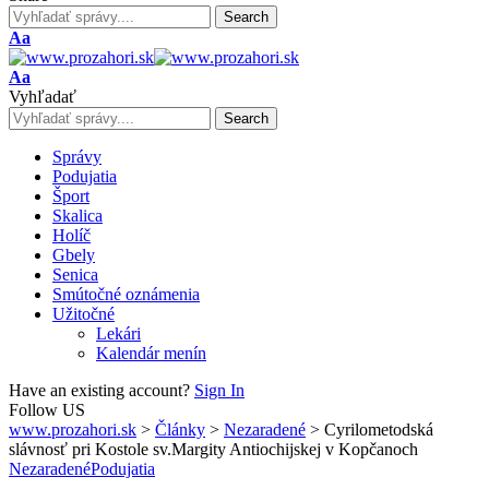
Font
Aa
Resizer
Font
Aa
Resizer
Vyhľadať
Správy
Podujatia
Šport
Skalica
Holíč
Gbely
Senica
Smútočné oznámenia
Užitočné
Lekári
Kalendár menín
Have an existing account?
Sign In
Follow US
www.prozahori.sk
>
Články
>
Nezaradené
>
Cyrilometodská
slávnosť pri Kostole sv.Margity Antiochijskej v Kopčanoch
Nezaradené
Podujatia