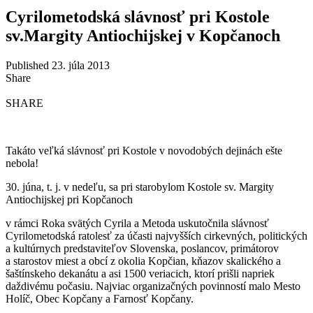
Cyrilometodská slávnosť pri Kostole
sv.Margity Antiochijskej v Kopčanoch
Published 23. júla 2013
Share
SHARE
Takáto veľká slávnosť pri Kostole v novodobých dejinách ešte
nebola!
30. júna, t. j. v nedeľu, sa pri starobylom Kostole sv. Margity
Antiochijskej pri Kopčanoch
v rámci Roka svätých Cyrila a Metoda uskutočnila slávnosť
Cyrilometodská ratolesť za účasti najvyšších cirkevných, politických
a kultúrnych predstaviteľov Slovenska, poslancov, primátorov
a starostov miest a obcí z okolia Kopčian, kňazov skalického a
šaštínskeho dekanátu a asi 1500 veriacich, ktorí prišli napriek
daždivému počasiu. Najviac organizačných povinností malo Mesto
Holíč, Obec Kopčany a Farnosť Kopčany.