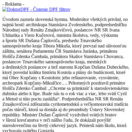
- Reklama -
Úvodom zaznela slovenská hymna. Moderátor všetkých privítal, no
najmä hostí: arcibiskupa Stanislava Zvolenského, podpredsedníčku
Národnej rady Renátu Zmajkovičovú, poslancov NR SR Ivana
Uhliarika a Vieru Kučerovú, ministra školstva, vedy, výskumu
a športu SR Dušana Čaploviča, predsedu Trnavského
samosprávneho kraja Tibora Mikuša, ktorý prevzal nad slávnosťou
záštitu, senátora Parlamentu ČR Stanislava Juránka, primátora
Holíča Zdenka Čambala, primátora Skalice Stanislava Chovanca,
poslancov Trnavského samosprávneho kraja, mestských
a dedinských poslancov a tiež starostu Kopčian Dušana Dubeckého,
ktorý povedal krátku históriu Kostola a plány do budúcnosti, ktoré
má Obec Kopčany s Kostolom: jeho reštaurovanie, vysvätenie,
archeopark Kopčany-Mikulčice…. Prítomných pozdravil primátor
Holíča Zdenko Čambal: „Chceme sa primknúť k staroslovienskému
dubisku alebo k lipe. Bude nás tu o rok viac a viac, lebo svätí Cyril
a Metod si túto poctu zaslúžia“. Podpredsedníčka NR SR Renáta
Zmajkovičová zdôraznila cyrilometodskú a veľkomoravskú tradíciu
počas stáročí, ktorá sa dostala aj do preambuly Ústavy Slovenskej
republiky. Minister Dušan Čaplovič vyzdvihol svätých bratov
v šírení kresťanstva v reči nášho ľudu, že dokázali povýšiť
staroslovenčinu na štvrtý cirkevný jazyk. Priniesli nám školu, ktorá
vychovala svätého Gorazda.