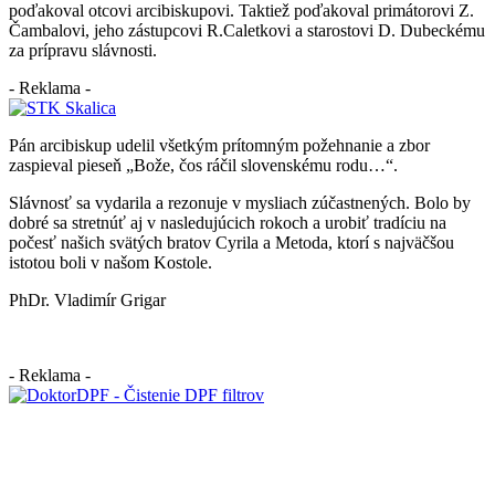
poďakoval otcovi arcibiskupovi. Taktiež poďakoval primátorovi Z.
Čambalovi, jeho zástupcovi R.Caletkovi a starostovi D. Dubeckému
za prípravu slávnosti.
- Reklama -
Pán arcibiskup udelil všetkým prítomným požehnanie a zbor
zaspieval pieseň „Bože, čos ráčil slovenskému rodu…“.
Slávnosť sa vydarila a rezonuje v mysliach zúčastnených. Bolo by
dobré sa stretnúť aj v nasledujúcich rokoch a urobiť tradíciu na
počesť našich svätých bratov Cyrila a Metoda, ktorí s najväčšou
istotou boli v našom Kostole.
PhDr. Vladimír Grigar
- Reklama -