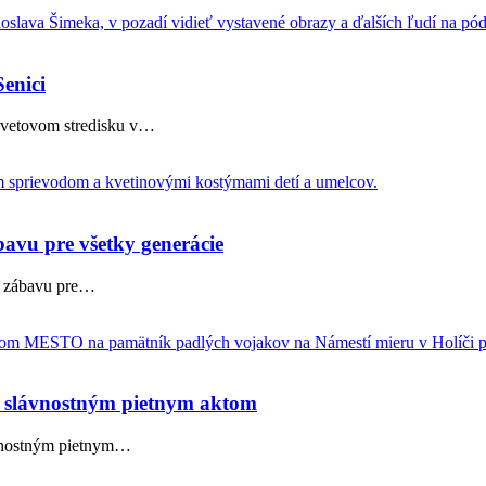
enici
vetovom stredisku v
…
avu pre všetky generácie
 zábavu pre
…
ta slávnostným pietnym aktom
ávnostným pietnym
…