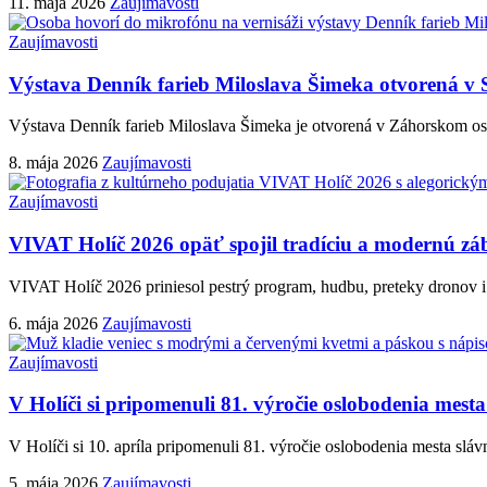
11. mája 2026
Zaujímavosti
Zaujímavosti
Výstava Denník farieb Miloslava Šimeka otvorená v S
Výstava Denník farieb Miloslava Šimeka je otvorená v Záhorskom os
8. mája 2026
Zaujímavosti
Zaujímavosti
VIVAT Holíč 2026 opäť spojil tradíciu a modernú záb
VIVAT Holíč 2026 priniesol pestrý program, hudbu, preteky dronov i
6. mája 2026
Zaujímavosti
Zaujímavosti
V Holíči si pripomenuli 81. výročie oslobodenia mes
V Holíči si 10. apríla pripomenuli 81. výročie oslobodenia mesta sl
5. mája 2026
Zaujímavosti