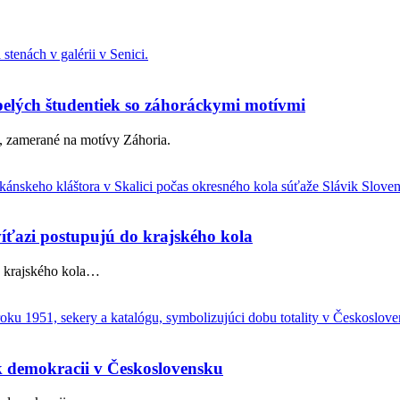
pelých študentiek so záhoráckymi motívmi
k, zamerané na motívy Záhoria.
víťazi postupujú do krajského kola
 krajského kola
…
y k demokracii v Československu