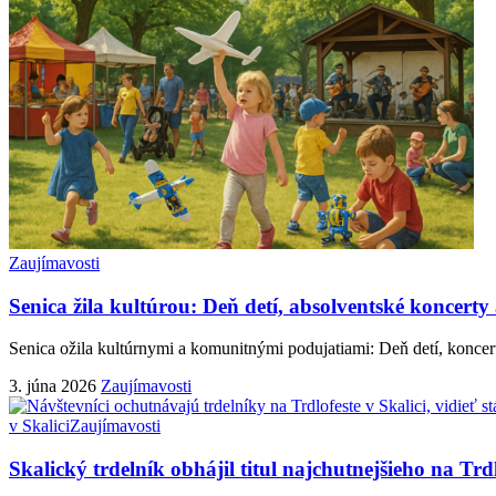
Zaujímavosti
Senica žila kultúrou: Deň detí, absolventské koncerty
Senica ožila kultúrnymi a komunitnými podujatiami: Deň detí, koncert
3. júna 2026
Zaujímavosti
v Skalici
Zaujímavosti
Skalický trdelník obhájil titul najchutnejšieho na Trd