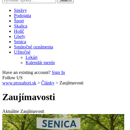
Správy
Podujatia
Šport
Skalica
Holíč
Gbely
Senica
Smútočné oznámenia
Užitočné
Lekári
Kalendár menín
Have an existing account?
Sign In
Follow US
www.prozahori.sk
>
Články
>
Zaujímavosti
Zaujímavosti
Aktuálne Zaujímavosti