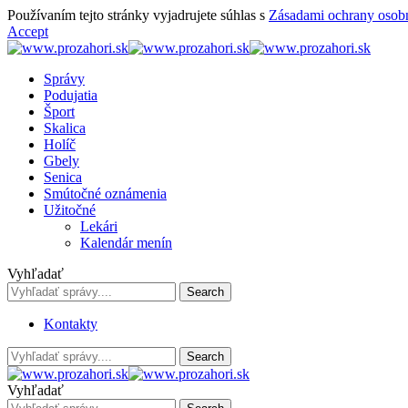
Používaním tejto stránky vyjadrujete súhlas s
Zásadami ochrany osob
Accept
Správy
Podujatia
Šport
Skalica
Holíč
Gbely
Senica
Smútočné oznámenia
Užitočné
Lekári
Kalendár menín
Vyhľadať
Kontakty
Vyhľadať