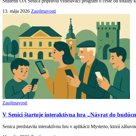
Študenti OA Senica pripravili vzdelávací program o ceste od totality 
13. mája 2026
Zaujímavosti
Zaujímavosti
V Senici štartuje interaktívna hra „Návrat do budúcn
Senica predstavila interaktívnu hru v aplikácii Mysterio, ktorá zábavne