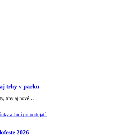
 aj trhy v parku
y, trhy aj nové
…
lofeste 2026