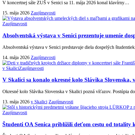
V koncertnej sále ZUŠ v Senici sa 11. mája 2026 konal klavírny
…
15. mája 2026
Zaujímavosti
Zaujímavosti
Absolventská výstava v Senici prezentuje umenie dos
Absolventská výstava v Senici predstavuje diela dospelých študentie
14. mája 2026
Zaujímavosti
v Skalici
Zaujímavosti
V Skalici sa konalo okresné kolo Slávika Slovenska, 
Okresné kolo Slávika Slovenska v Skalici pozná víťazov. Postúpia do
13. mája 2026
v Skalici
Zaujímavosti
Zaujímavosti
Študenti OA Senica priblížili deťom cestu od totalit