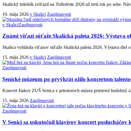
Skalický trdelník zvíťazil na Trdlofeste 2026 už tretí rok po sebe. Náv
19. mája 2026
v Skalici
Zaujímavosti
v Skalici
Zaujímavosti
Známi víťazi súťaže Skalická paleta 2026: Výstava o
Skalica vyhlásila víťazov súťaže Skalická paleta 2026. Výstava diel 
15. mája 2026
v Skalici
Zaujímavosti
Zaujímavosti
Senické múzeum po prvýkrát ožilo koncertom talent
Koncert žiakov ZUŠ Senica v priestoroch múzea priniesol hudobný zá
15. mája 2026
Zaujímavosti
Zaujímavosti
V Senici sa uskutočnil klavírny koncert poslucháčov 