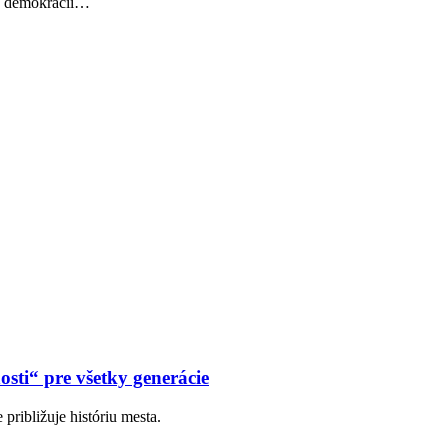
k demokracii
…
osti“ pre všetky generácie
 približuje históriu mesta.