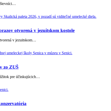
števníci
…
brazov otvorená v jezuitskom kostole
otvorená v jezuitskom
…
ov zo ZUŠ
žitok pre účinkujúcich
…
konzervatória