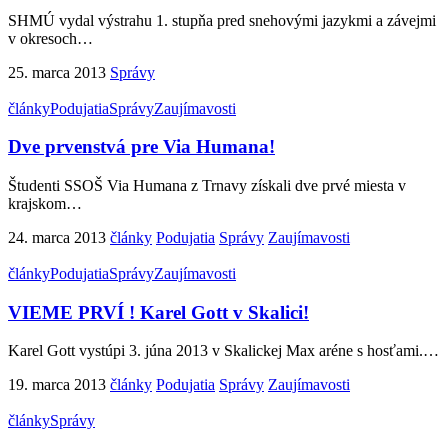
SHMÚ vydal výstrahu 1. stupňa pred snehovými jazykmi a závejmi
v okresoch
…
25. marca 2013
Správy
články
Podujatia
Správy
Zaujímavosti
Dve prvenstvá pre Via Humana!
Študenti SSOŠ Via Humana z Trnavy získali dve prvé miesta v
krajskom
…
24. marca 2013
články
Podujatia
Správy
Zaujímavosti
články
Podujatia
Správy
Zaujímavosti
VIEME PRVÍ ! Karel Gott v Skalici!
Karel Gott vystúpi 3. júna 2013 v Skalickej Max aréne s hosťami.
…
19. marca 2013
články
Podujatia
Správy
Zaujímavosti
články
Správy