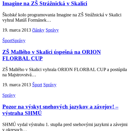
Imagine na ZŠ Strážnická v Skalici
Školské kolo programovania Imagine na ZŠ Strážnická v Skalici
vyhral Matúš Formánek
…
19. marca 2013
články
Správy
Šport
Správy
ZŠ Mallého v Skalici úspešná na ORION
FLORBAL CUP
ZŠ Mallého v Skalici vyhrala ORION FLORBAL CUP a postúpila
na Majstrovstvá
…
19. marca 2013
Šport
Správy
Správy
Pozor na výskyt snehových jazykov a závejov! –
výstraha SHMÚ
SHMÚ vydal výstrahu 1. stupňa pred snehovými jazykmi a závejmi
v okresoch
…