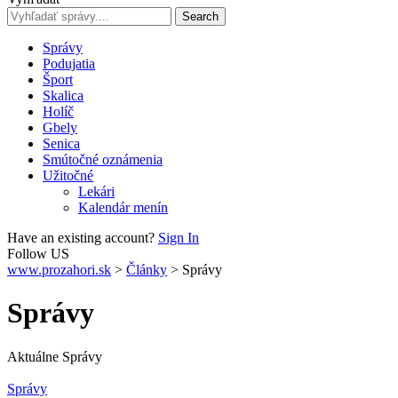
Správy
Podujatia
Šport
Skalica
Holíč
Gbely
Senica
Smútočné oznámenia
Užitočné
Lekári
Kalendár menín
Have an existing account?
Sign In
Follow US
www.prozahori.sk
>
Články
>
Správy
Správy
Aktuálne Správy
Správy