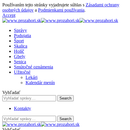
Používaním tejto stránky vyjadrujete súhlas s
Zásadami ochrany
osobných údajov
a
Podmienkami používania
.
Accept
Správy
Podujatia
Šport
Skalica
Holíč
Gbely
Senica
Smútočné oznámenia
Užitočné
Lekári
Kalendár menín
Vyhľadať
Kontakty
Vyhľadať