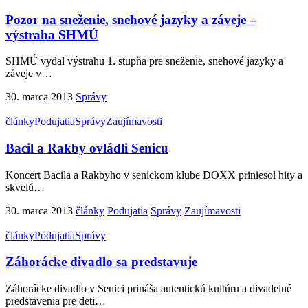
Pozor na sneženie, snehové jazyky a záveje –
výstraha SHMÚ
SHMÚ vydal výstrahu 1. stupňa pre sneženie, snehové jazyky a
záveje v
…
30. marca 2013
Správy
články
Podujatia
Správy
Zaujímavosti
Bacil a Rakby ovládli Senicu
Koncert Bacila a Rakbyho v senickom klube DOXX priniesol hity a
skvelú
…
30. marca 2013
články
Podujatia
Správy
Zaujímavosti
články
Podujatia
Správy
Záhorácke divadlo sa predstavuje
Záhorácke divadlo v Senici prináša autentickú kultúru a divadelné
predstavenia pre deti
…