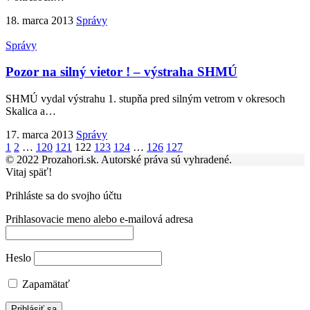
18. marca 2013
Správy
Správy
Pozor na silný vietor ! – výstraha SHMÚ
SHMÚ vydal výstrahu 1. stupňa pred silným vetrom v okresoch
Skalica a
…
17. marca 2013
Správy
1
2
…
120
121
122
123
124
…
126
127
© 2022 Prozahori.sk. Autorské práva sú vyhradené.
Vitaj späť!
Prihláste sa do svojho účtu
Prihlasovacie meno alebo e-mailová adresa
Heslo
Zapamätať