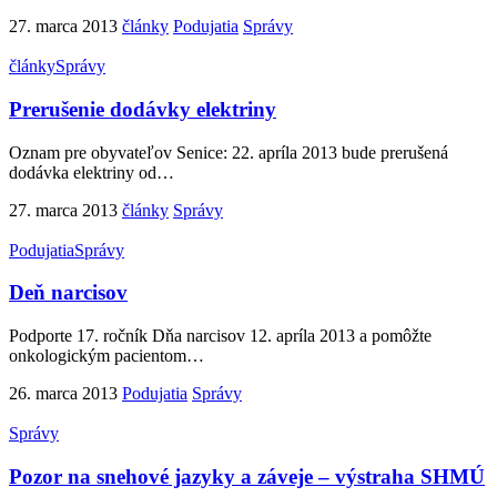
27. marca 2013
články
Podujatia
Správy
články
Správy
Prerušenie dodávky elektriny
Oznam pre obyvateľov Senice: 22. apríla 2013 bude prerušená
dodávka elektriny od
…
27. marca 2013
články
Správy
Podujatia
Správy
Deň narcisov
Podporte 17. ročník Dňa narcisov 12. apríla 2013 a pomôžte
onkologickým pacientom
…
26. marca 2013
Podujatia
Správy
Správy
Pozor na snehové jazyky a záveje – výstraha SHMÚ